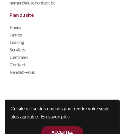
namur@autocontact.be
Plan du site
Pneus
Jantes
Leasing
Services
Centrales
Contact
Rendez-vous
© 2026 Auto Contact
Ce site utilise des cookies pour rendre votre visite
plus agréable.
En savoir plus
Disclaimer
Déclaration de confidentialité
Politique de cookie
ACCEPTEZ