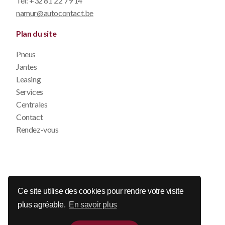
Tél:
+32 81 22 79 14
namur@autocontact.be
Plan du site
Pneus
Jantes
Leasing
Services
Centrales
Contact
Rendez-vous
© 2026 Auto Contact
Ce site utilise des cookies pour rendre votre visite
plus agréable.
En savoir plus
Disclaimer
Déclaration de confidentialité
Politique de cookie