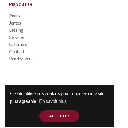
Plan du site
Pneus
Jantes
Leasing
Services
Centrales
Contact
Rendez-vous
© 2026 Auto Contact
Ce site utilise des cookies pour rendre votre visite
plus agréable.
En savoir plus
Disclaimer
Déclaration de confidentialité
Politique de cookie
ACCEPTEZ
Webdesign: Robarov